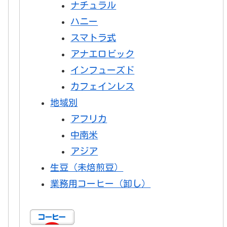
ナチュラル
ハニー
スマトラ式
アナエロビック
インフューズド
カフェインレス
地域別
アフリカ
中南米
アジア
生豆（未焙煎豆）
業務用コーヒー（卸し）