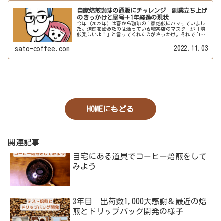
自家焙煎珈琲の通販にチャレンジ 副業立ち上げ
のきっかけと屋号＋1年経過の現状
今年（2022年）は春から珈琲の自家焙煎にハマっていまし
た。焙煎を始めたのは通っている喫茶店のマスターが「焙
煎楽しいよ！」と言ってくれたのがきっかけ。それで自宅
で豆を焼いてみたら美味しくて、それが始まりだった。焙
煎は週に1～2回程度で続けて...
2022.11.03
sato-coffee.com
HOMEにもどる
関連記事
自宅にある道具でコーヒー焙煎をして
みよう
3年目 出荷数1,000大感謝＆最近の焙
煎とドリップバッグ開発の様子