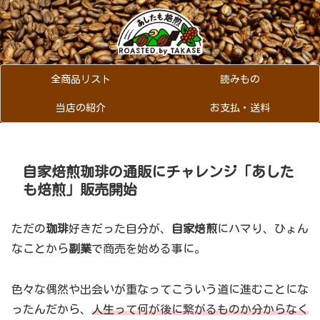
全商品リスト
読みもの
当店の紹介
お支払・送料
自家焙煎珈琲の通販にチャレンジ「あした
も焙煎」販売開始
ただの
珈琲
好きだった自分が、
自家焙煎
にハマり、ひょん
なことから
副業
で商売を始める事に。
色々な偶然や出会いが重なってこういう道に進むことにな
ったんだから、
人生って何が後に繋がるものか分からなく